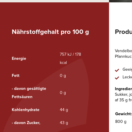
Nährstoffgehalt pro 100 g
Produ
Vendelbo
757 kJ / 178
Pfannkuch
Energie
kcal
Geei
Fett
0 g
Leck
- davon gesättigte
Ingredie
0 g
Sukker, j
Fettsäuren
af 35 g f
Kohlenhydrate
44 g
Gewicht:
800 g
- davon Zucker,
43 g