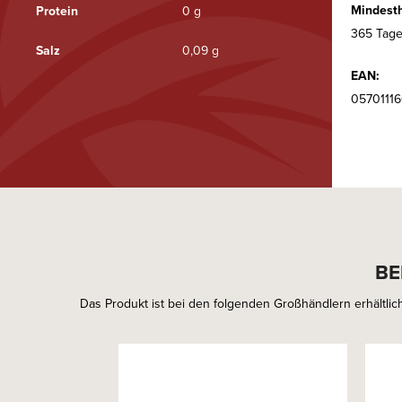
Mindesth
Protein
0 g
365 Tage
Salz
0,09 g
EAN:
0570111
BE
Das Produkt ist bei den folgenden Großhändlern erhältlich