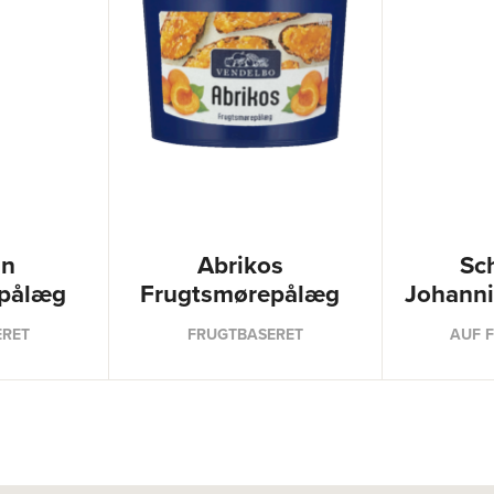
in
Abrikos
Sc
pålæg
Frugtsmørepålæg
Johann
ERET
FRUGTBASERET
AUF 