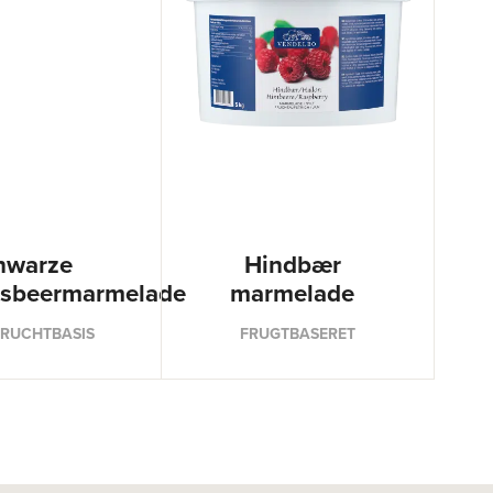
hwarze
Hindbær
isbeermarmelade
marmelade
FRUCHTBASIS
FRUGTBASERET