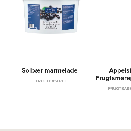
Solbær marmelade
Appels
Frugtsmøre
FRUGTBASERET
FRUGTBAS