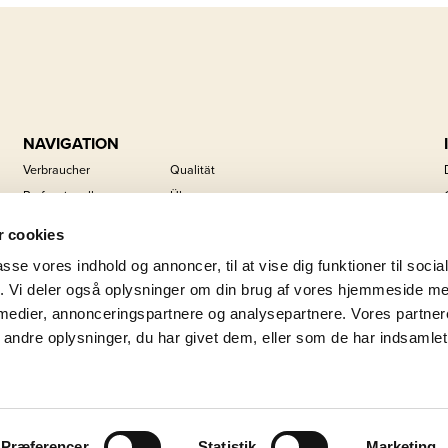
NAVIGATION
Verbraucher
Qualität
Professionell
Über uns
Handelsmarken
Karriere
 cookies
Schutzmarken
Kontakt
passe vores indhold og annoncer, til at vise dig funktioner til soci
Nachrichten
Nachhaltigkeit
fik. Vi deler også oplysninger om din brug af vores hjemmeside m
 medier, annonceringspartnere og analysepartnere. Vores partne
ndre oplysninger, du har givet dem, eller som de har indsamlet 
Præferencer
Statistik
Marketing