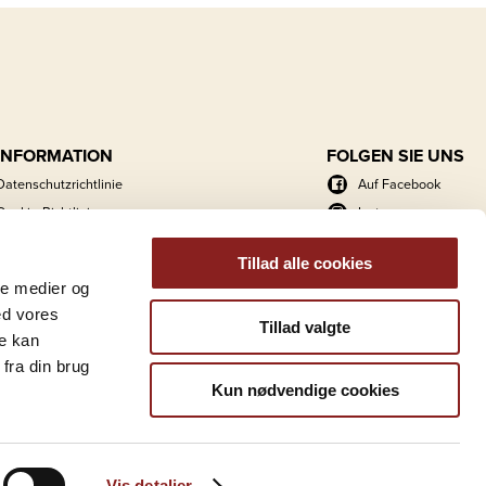
INFORMATION
FOLGEN SIE UNS
Datenschutzrichtlinie
Auf Facebook
Cookie-Richtlinie
Instagram
Energieaktionsplan
LinkedIn
Tillad alle cookies
Kataloge
ale medier og
Foto- und Logoarchiv
ed vores
Tillad valgte
re kan
fra din brug
Kun nødvendige cookies
Vis detaljer