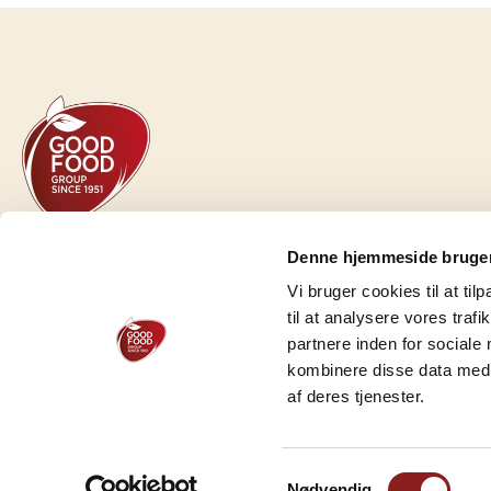
GOOD FOOD GROUP HOLDING A/S
Denne hjemmeside bruger
Herredsvej 30 A
Vi bruger cookies til at til
DK-7100 Vejle
til at analysere vores tra
CVR-Nr.: 54664028
partnere inden for sociale
kombinere disse data med a
Tel.:
+45 75 71 18 00
af deres tjenester.
Samtykkevalg
Nødvendig