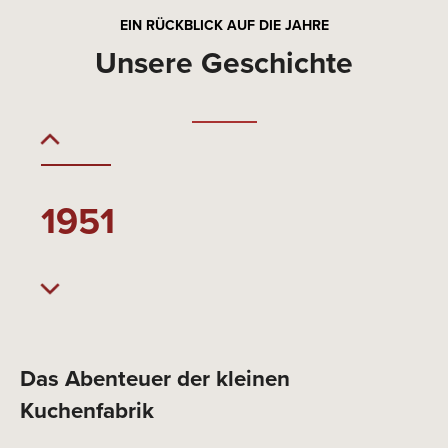
EIN RÜCKBLICK AUF DIE JAHRE
Unsere Geschichte
2025
1951
1971
Das Abenteuer der kleinen
Ma
be
Kuchenfabrik
ih
fr