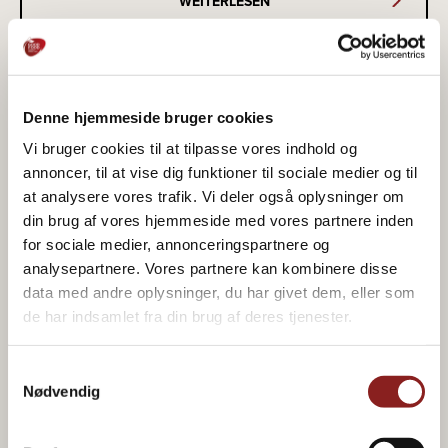
WEITERLESEN
Denne hjemmeside bruger cookies
Vi bruger cookies til at tilpasse vores indhold og
annoncer, til at vise dig funktioner til sociale medier og til
at analysere vores trafik. Vi deler også oplysninger om
din brug af vores hjemmeside med vores partnere inden
for sociale medier, annonceringspartnere og
analysepartnere. Vores partnere kan kombinere disse
data med andre oplysninger, du har givet dem, eller som
de har indsamlet fra din brug af deres tjenester.
HADSTEN | DÄNEMARK (JAN IMPORT A/S)
Samtykkevalg
Nødvendig
Das Werk der Good Food Group in Hadsten importiert
und verpackt eine breite Palette an hochwertigen
ökologischen und konventionellen Trockenfrüchten,