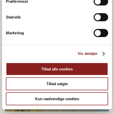
Præferencer
Nüssen und Samen für den Einzelhandel und die
Gastronomie.
Statistik
WEITERLESEN
Marketing
Vis detaljer
Tillad alle cookies
Tillad valgte
Kun nødvendige cookies