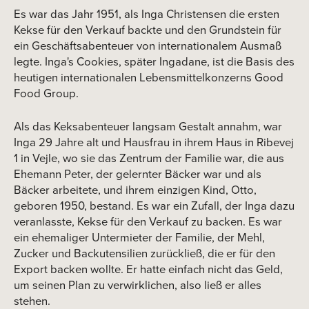
ei
Es war das Jahr 1951, als Inga Christensen die ersten
1975
in
Kekse für den Verkauf backte und den Grundstein für
be
ein Geschäftsabenteuer von internationalem Ausmaß
kl
legte. Inga's Cookies, später Ingadane, ist die Basis des
Le
heutigen internationalen Lebensmittelkonzerns Good
Food Group.
Ot
1986-2003
Ge
Als das Keksabenteuer langsam Gestalt annahm, war
Inga 29 Jahre alt und Hausfrau in ihrem Haus in Ribevej
fü
1 in Vejle, wo sie das Zentrum der Familie war, die aus
Ehemann Peter, der gelernter Bäcker war und als
Bäcker arbeitete, und ihrem einzigen Kind, Otto,
2005
geboren 1950, bestand. Es war ein Zufall, der Inga dazu
veranlasste, Kekse für den Verkauf zu backen. Es war
ein ehemaliger Untermieter der Familie, der Mehl,
Zucker und Backutensilien zurückließ, die er für den
Export backen wollte. Er hatte einfach nicht das Geld,
um seinen Plan zu verwirklichen, also ließ er alles
2016
stehen.