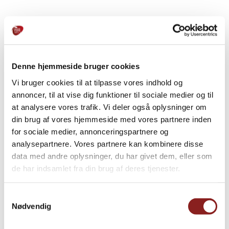
LERNEN SIE UNS KENNEN
Geschichten aus dem Alltag
Denne hjemmeside bruger cookies
Vi bruger cookies til at tilpasse vores indhold og
annoncer, til at vise dig funktioner til sociale medier og til
JÄ
at analysere vores trafik. Vi deler også oplysninger om
20
din brug af vores hjemmeside med vores partnere inden
M
for sociale medier, annonceringspartnere og
analysepartnere. Vores partnere kan kombinere disse
Di
data med andre oplysninger, du har givet dem, eller som
Ki
de har indsamlet fra din brug af deres tjenester.
Ma
Ve
Samtykkevalg
Nødvendig
PRODUKTIONSMITARBEITER IN HADSUND IM MÄRZ 2022