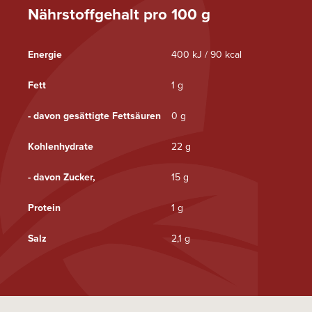
Nährstoffgehalt pro 100 g
Energie
400 kJ / 90 kcal
Fett
1 g
- davon gesättigte Fettsäuren
0 g
Kohlenhydrate
22 g
- davon Zucker,
15 g
Protein
1 g
Salz
2,1 g