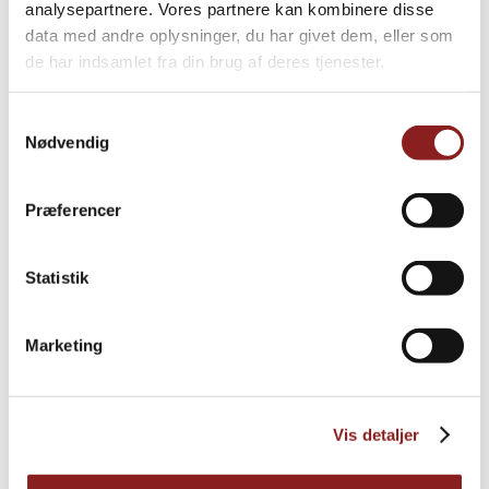
analysepartnere. Vores partnere kan kombinere disse
data med andre oplysninger, du har givet dem, eller som
de har indsamlet fra din brug af deres tjenester.
Samtykkevalg
Nødvendig
Præferencer
Statistik
Marketing
Remoulade
DRESSING, SAUCER & SUPPER
Vis detaljer