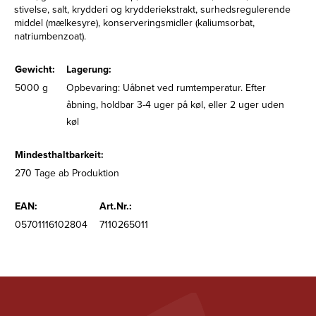
stivelse, salt, krydderi og krydderiekstrakt, surhedsregulerende
middel (mælkesyre), konserveringsmidler (kaliumsorbat,
natriumbenzoat).
Gewicht:
Lagerung:
5000 g
Opbevaring: Uåbnet ved rumtemperatur. Efter
åbning, holdbar 3-4 uger på køl, eller 2 uger uden
køl
Mindesthaltbarkeit:
270 Tage ab Produktion
EAN:
Art.Nr.:
05701116102804
7110265011