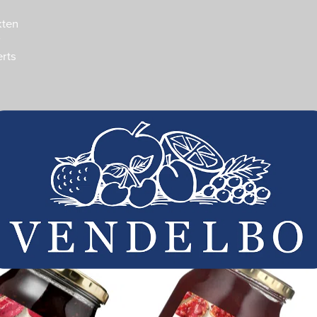
kten
r
erts