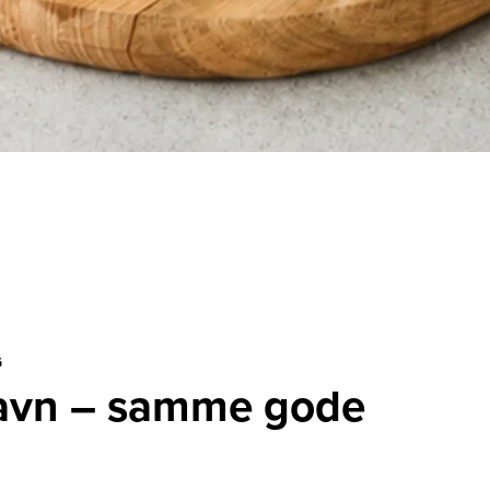
G
avn – samme gode