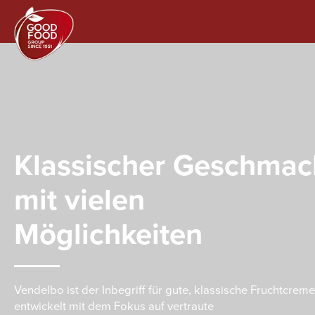
Klassischer Geschmac
mit vielen
Möglichkeiten
Vendelbo ist der Inbegriff für gute, klassische Fruchtcrem
entwickelt mit dem Fokus auf vertraute