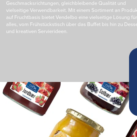
Geschmacksrichtungen, gleichbleibende Qualität und
vielseitige Verwendbarkeit. Mit einem Sortiment an Produ
auf Fruchtbasis bietet Vendelbo eine vielseitige Lösung fü
alles, vom Frühstückstisch über das Buffet bis hin zu Dess
und kreativen Servierideen.