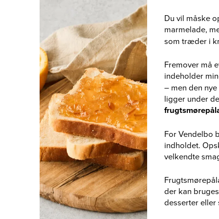
Du vil måske o
marmelade, m
som træder i kr
Fremover må et
indeholder mi
– men den nye 
ligger under d
frugtsmørepå
For Vendelbo b
indholdet. Ops
velkendte smag
Frugtsmørepålæg
der kan bruges
desserter elle