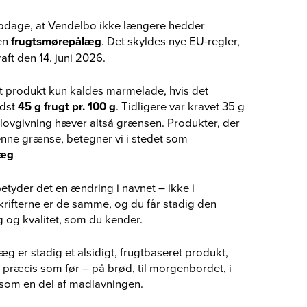
pdage, at Vendelbo ikke længere hedder
en
frugtsmørepålæg
. Det skyldes nye EU-regler,
aft den 14. juni 2026.
 produkt kun kaldes marmelade, hvis det
ndst
45 g frugt pr. 100 g
. Tidligere var kravet 35 g
lovgivning hæver altså grænsen.
Produkter, der
enne grænse, betegner vi i stedet som
læg
etyder det en ændring i navnet – ikke i
krifterne er de samme, og du får stadig den
 og kvalitet, som du kender.
 er stadig et alsidigt, frugtbaseret produkt,
 præcis som før – på brød, til morgenbordet, i
r som en del af madlavningen.