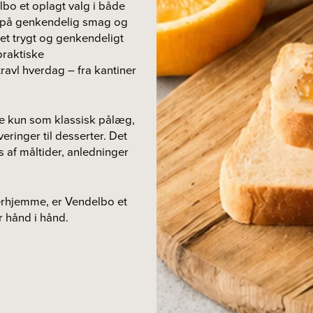
bo et oplagt valg i både
us på genkendelig smag og
e et trygt og genkendeligt
praktiske
avl hverdag – fra kantiner
ke kun som klassisk pålæg,
ringer til desserter. Det
s af måltider, anledninger
derhjemme, er Vendelbo et
r hånd i hånd.