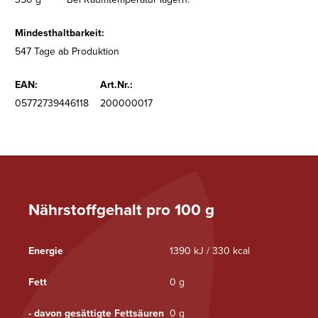
Mindesthaltbarkeit:
547 Tage ab Produktion
EAN:
Art.Nr.:
05772739446118
200000017
Nährstoffgehalt pro 100 g
Energie
1390 kJ / 330 kcal
Fett
0 g
- davon gesättigte Fettsäuren
0 g