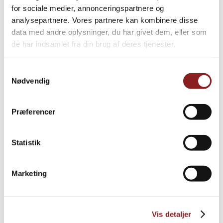
for sociale medier, annonceringspartnere og
PRODUKTE
analysepartnere. Vores partnere kan kombinere disse
Weitere Informationen
data med andre oplysninger, du har givet dem, eller som
de har indsamlet fra din brug af deres tjenester.
Samtykkevalg
Nødvendig
Præferencer
Statistik
Marketing
Crème-fraîche-Dressing
Vis detaljer