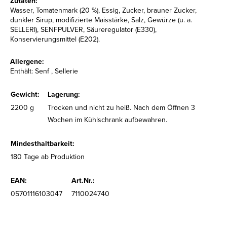
Zutaten:
Wasser, Tomatenmark (20 %), Essig, Zucker, brauner Zucker,
dunkler Sirup, modifizierte Maisstärke, Salz, Gewürze (u. a.
SELLERI), SENFPULVER, Säureregulator (E330),
Konservierungsmittel (E202).
Allergene:
Enthält: Senf , Sellerie
Gewicht:
Lagerung:
2200 g
Trocken und nicht zu heiß. Nach dem Öffnen 3
Wochen im Kühlschrank aufbewahren.
Mindesthaltbarkeit:
180 Tage ab Produktion
EAN:
Art.Nr.:
05701116103047
7110024740