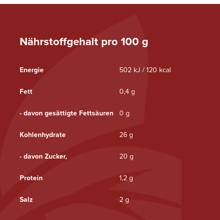
Nährstoffgehalt pro 100 g
Energie
502 kJ / 120 kcal
Fett
0,4 g
- davon gesättigte Fettsäuren
0 g
Kohlenhydrate
26 g
- davon Zucker,
20 g
Protein
1,2 g
Salz
2 g