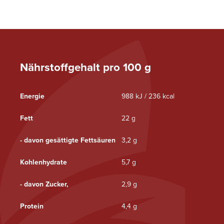
Nährstoffgehalt pro 100 g
Energie
988 kJ / 236 kcal
Fett
22 g
- davon gesättigte Fettsäuren
3,2 g
Kohlenhydrate
5,7 g
- davon Zucker,
2,9 g
Protein
4,4 g