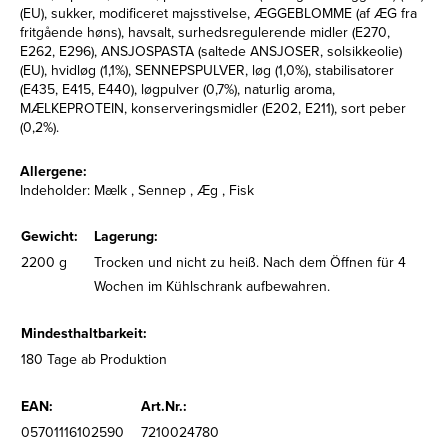
(EU), sukker, modificeret majsstivelse, ÆGGEBLOMME (af ÆG fra
fritgående høns), havsalt, surhedsregulerende midler (E270,
E262, E296), ANSJOSPASTA (saltede ANSJOSER, solsikkeolie)
(EU), hvidløg (1,1%), SENNEPSPULVER, løg (1,0%), stabilisatorer
(E435, E415, E440), løgpulver (0,7%), naturlig aroma,
MÆLKEPROTEIN, konserveringsmidler (E202, E211), sort peber
(0,2%).
Allergene:
Indeholder: Mælk , Sennep , Æg , Fisk
Gewicht:
Lagerung:
2200 g
Trocken und nicht zu heiß. Nach dem Öffnen für 4
Wochen im Kühlschrank aufbewahren.
Mindesthaltbarkeit:
180 Tage ab Produktion
EAN:
Art.Nr.:
05701116102590
7210024780