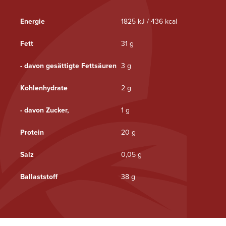
Energie
1825 kJ / 436 kcal
Fett
31 g
- davon gesättigte Fettsäuren
3 g
Kohlenhydrate
2 g
- davon Zucker,
1 g
Protein
20 g
Salz
0,05 g
Ballaststoff
38 g