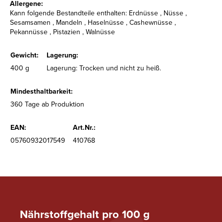
Allergene:
Kann folgende Bestandteile enthalten: Erdnüsse , Nüsse ,
Sesamsamen , Mandeln , Haselnüsse , Cashewnüsse ,
Pekannüsse , Pistazien , Walnüsse
Gewicht:
Lagerung:
400 g
Lagerung: Trocken und nicht zu heiß.
Mindesthaltbarkeit:
360 Tage ab Produktion
EAN:
Art.Nr.:
05760932017549
410768
Nährstoffgehalt pro 100 g