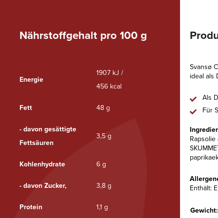
Nährstoffgehalt pro 100 g
Produ
Svansø Ch
1907 kJ /
ideal als
Energie
456 kcal
Als 
Fett
48 g
Für 
- davon gesättigte
Ingredie
3,5 g
Rapsolie 
Fettsäuren
SKUMMETMÆ
paprikaek
Kohlenhydrate
6 g
Allergen
- davon Zucker,
3,8 g
Enthält: E
Protein
1,1 g
Gewicht: