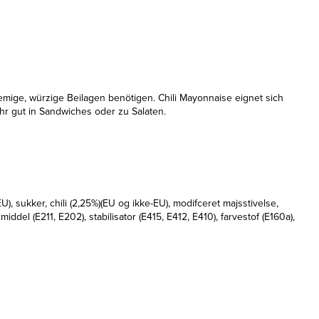
emige, würzige Beilagen benötigen. Chili Mayonnaise eignet sich
ehr gut in Sandwiches oder zu Salaten.
 sukker, chili (2,25%)(EU og ikke-EU), modifceret majsstivelse,
 (E211, E202), stabilisator (E415, E412, E410), farvestof (E160a),