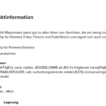
ktinformation
ili Mayonnaise passt gut zu allen Arten von Gerichten, die ein wenig cr
 Dip für Pommes Frites, Fleisch und Federfleisch und eignet sich auch s
Dip für Pommes/Gemüse
Sandwiches
nser:
(47%)(EU), vand, eddike, ÆGGEBLOMME (af ÆG fra fritgående høns)(4%)(EU),
LKSPULVER, salt, surhedsregulerende middel (E270), konserveringsmiddel
strakt.
e:
ier , Milch
Lagerung: