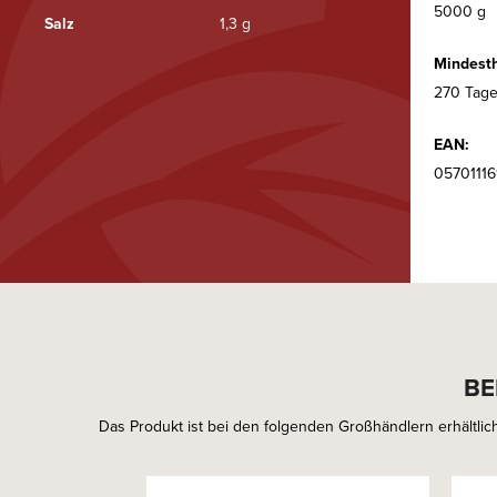
5000 g
Salz
1,3 g
Mindesth
270 Tage
EAN:
0570111
BE
Das Produkt ist bei den folgenden Großhändlern erhältlich