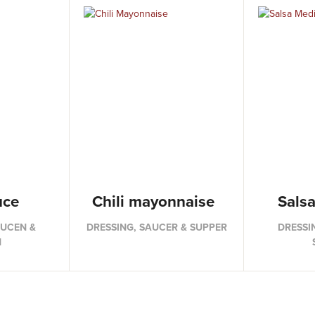
uce
Chili mayonnaise
Sals
AUCEN &
DRESSING, SAUCER & SUPPER
DRESSI
N