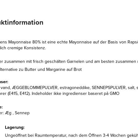
ktinformation
ens Mayonnaise 80% ist eine echte Mayonnaise auf der Basis von Rapsöl.
lich cremige Konsistenz.
er zusammen mit frisch geschälten Garnelen und am besten zusammen mi
lternative zu Butter und Margarine auf Brot
nser:
, vand, ÆGGEBLOMMEPULVER, estragoneddike, SENNEPSPULVER, salt, sur
torer (E415, E412). Indeholder ikke ingredienser baseret på GMO
e:
er: Æg , Sennep
Lagerung:
Ungeöffnet bei Raumtemperatur, nach dem Öffnen 3-4 Wochen gekühlt