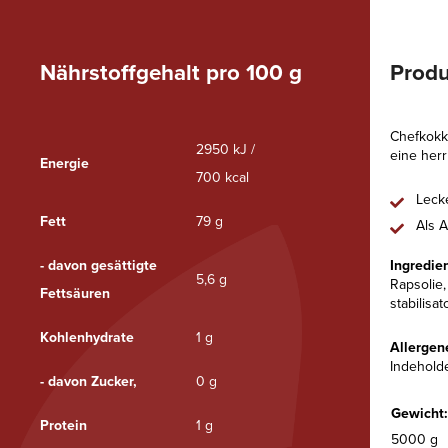
Nährstoffgehalt pro 100 g
Produ
Chefkokk
2950 kJ /
eine herr
Energie
700 kcal
Leck
Fett
79 g
Als A
- davon gesättigte
Ingredie
5,6 g
Rapsolie
Fettsäuren
stabilisa
Kohlenhydrate
1 g
Allergen
Indehold
- davon Zucker,
0 g
Gewicht:
Protein
1 g
5000 g