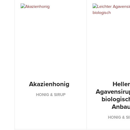
Akazienhonig
Heller
Agavensiru
HONIG & SIRUP
biologis
Anba
HONIG & S