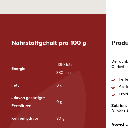
Nährstoffgehalt pro 100 g
Produ
Der dunk
1390 kJ /
Gerichte
Energie
330 kcal
Perf
Fett
0 g
Als 
Probi
- davon gesättigte
0 g
Zutaten:
Fettsäuren
Dunkler 
Kohlenhydrate
80 g
Gewicht: