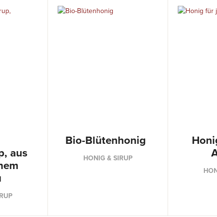
Bio-Blütenhonig
Honi
p, aus
A
HONIG & SIRUP
chem
HON
u
IRUP