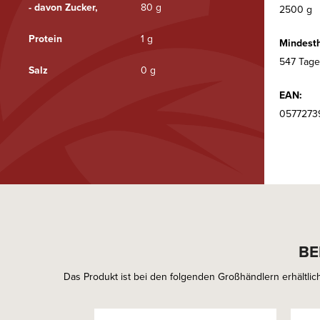
- davon Zucker,
80 g
2500 g
Protein
1 g
Mindesth
547 Tage
Salz
0 g
EAN:
0577273
BE
Das Produkt ist bei den folgenden Großhändlern erhältlich