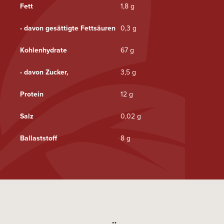
Fett
1,8 g
- davon gesättigte Fettsäuren
0,3 g
Kohlenhydrate
67 g
- davon Zucker,
3,5 g
Protein
12 g
Salz
0,02 g
Ballaststoff
8 g