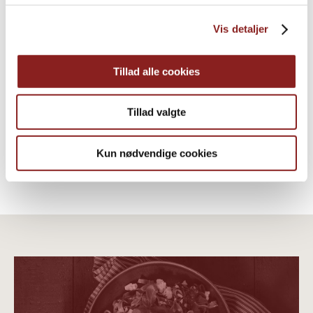
Vis detaljer
Bio-Kokosmehl
Tillad alle cookies
HAFER, NÜSSE & SAMEN
Tillad valgte
Kun nødvendige cookies