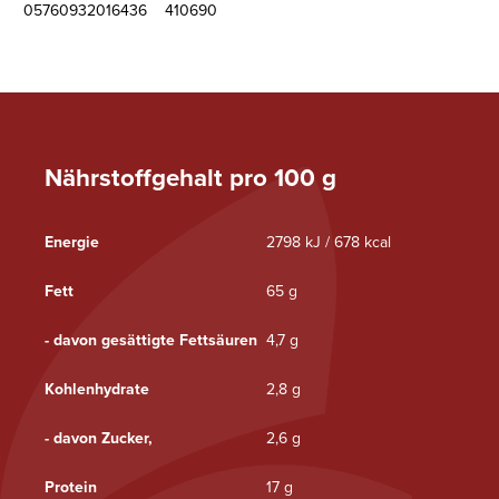
05760932016436
410690
Nährstoffgehalt pro 100 g
Energie
2798 kJ / 678 kcal
Fett
65 g
- davon gesättigte Fettsäuren
4,7 g
Kohlenhydrate
2,8 g
- davon Zucker,
2,6 g
Protein
17 g