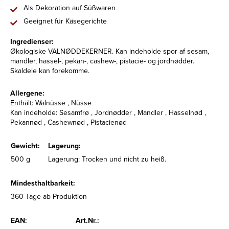
Als Dekoration auf Süßwaren
Geeignet für Käsegerichte
Ingredienser:
Økologiske VALNØDDEKERNER. Kan indeholde spor af sesam,
mandler, hassel-, pekan-, cashew-, pistacie- og jordnødder.
Skaldele kan forekomme.
Allergene:
Enthält: Walnüsse , Nüsse
Kan indeholde: Sesamfrø , Jordnødder , Mandler , Hasselnød ,
Pekannød , Cashewnød , Pistacienød
Gewicht:
Lagerung:
500 g
Lagerung: Trocken und nicht zu heiß.
Mindesthaltbarkeit:
360 Tage ab Produktion
EAN:
Art.Nr.: