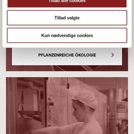
Tillad alle cookies
Bio & pflanzlicher Genuss
Tillad valgte
Kun nødvendige cookies
PFLANZENREICHE ÖKOLOGIE