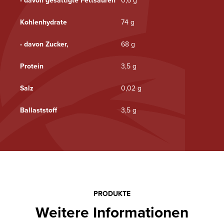
- davon gesättigte Fettsäuren
0,6 g
Kohlenhydrate
74 g
- davon Zucker,
68 g
Protein
3,5 g
Salz
0,02 g
Ballaststoff
3,5 g
PRODUKTE
Weitere Informationen