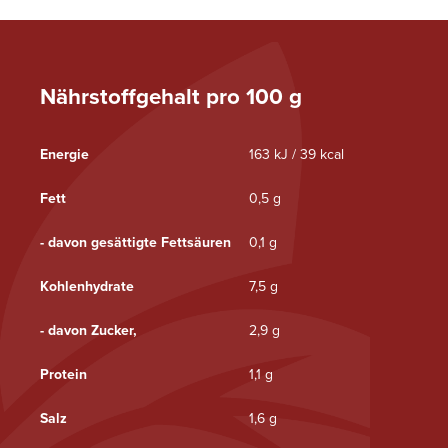
Nährstoffgehalt pro 100 g
Energie
163 kJ / 39 kcal
Fett
0,5 g
- davon gesättigte Fettsäuren
0,1 g
Kohlenhydrate
7,5 g
- davon Zucker,
2,9 g
Protein
1,1 g
Salz
1,6 g