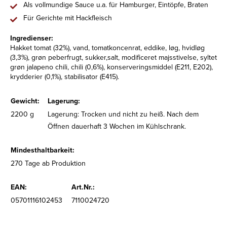
Als vollmundige Sauce u.a. für Hamburger, Eintöpfe, Braten
Für Gerichte mit Hackfleisch
Ingredienser:
Hakket tomat (32%), vand, tomatkoncenrat, eddike, løg, hvidløg
(3,3%), grøn peberfrugt, sukker,salt, modificeret majsstivelse, syltet
grøn jalapeno chili, chili (0,6%), konserveringsmiddel (E211, E202),
krydderier (0,1%), stabilisator (E415).
Gewicht:
Lagerung:
2200 g
Lagerung: Trocken und nicht zu heiß. Nach dem
Öffnen dauerhaft 3 Wochen im Kühlschrank.
Mindesthaltbarkeit:
270 Tage ab Produktion
EAN:
Art.Nr.:
05701116102453
7110024720