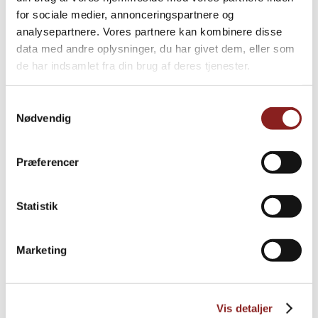
for sociale medier, annonceringspartnere og
PRODUKTE
analysepartnere. Vores partnere kan kombinere disse
Weitere Informationen
data med andre oplysninger, du har givet dem, eller som
de har indsamlet fra din brug af deres tjenester.
Samtykkevalg
Nødvendig
Præferencer
Statistik
Marketing
Crème-fraîche-Dressing
Vis detaljer