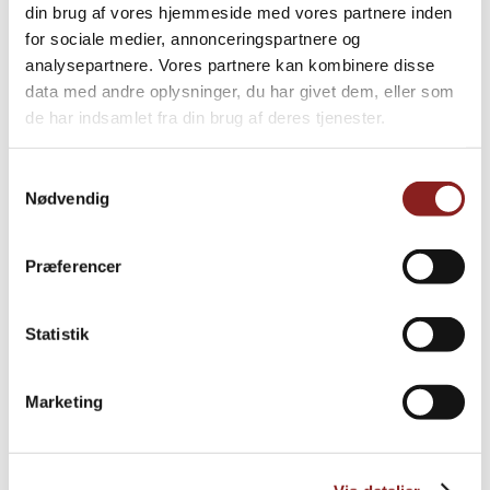
din brug af vores hjemmeside med vores partnere inden
for sociale medier, annonceringspartnere og
PRODUKTE
analysepartnere. Vores partnere kan kombinere disse
data med andre oplysninger, du har givet dem, eller som
Weitere Informationen
de har indsamlet fra din brug af deres tjenester.
Samtykkevalg
Nødvendig
Præferencer
Statistik
Marketing