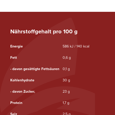
Nährstoffgehalt pro 100 g
Energie
586 kJ / 140 kcal
Fett
0,6 g
- davon gesättigte Fettsäuren
0,1 g
Kohlenhydrate
30 g
- davon Zucker,
23 g
Protein
1,7 g
Salz
2,5 g