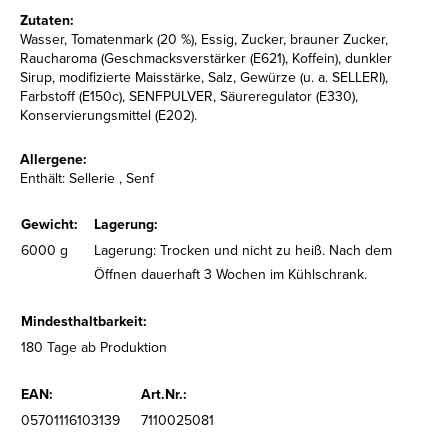
Zutaten:
Wasser, Tomatenmark (20 %), Essig, Zucker, brauner Zucker,
Raucharoma (Geschmacksverstärker (E621), Koffein), dunkler
Sirup, modifizierte Maisstärke, Salz, Gewürze (u. a. SELLERI),
Farbstoff (E150c), SENFPULVER, Säureregulator (E330),
Konservierungsmittel (E202).
Allergene:
Enthält: Sellerie , Senf
Gewicht:
Lagerung:
6000 g
Lagerung: Trocken und nicht zu heiß. Nach dem
Öffnen dauerhaft 3 Wochen im Kühlschrank.
Mindesthaltbarkeit:
180 Tage ab Produktion
EAN:
Art.Nr.:
05701116103139
7110025081