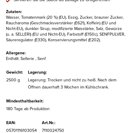
Zutaten:
Wasser, Tomatenmark (20 %) (EU), Essig, Zucker, brauner Zucker,
Raucharoma (Geschmacksverstärker (E621), Koffein) (EU und
Nicht-EU), dunkler Sirup, modifizierte Maisstärke, Salz, Gewürze
(u. a. SELLERI) (EU und Nicht-EU), Farbstoff (E150c), SENFPULVER,
Säureregulator (E330), Konservierungsmittel (E202).
Allergene:
Enthält: Sellerie , Senf
Gewicht:
Lagerung:
2500 g
Lagerung: Trocken und nicht zu heiß. Nach dem
Öffnen dauerhaft 3 Wochen im Kühlschrank.
Mindesthaltbarkeit:
180 Tage ab Produktion
EAN:
Art.Nr.:
05701116103054
7110024750