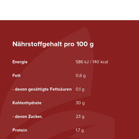
Nährstoffgehalt pro 100 g
Energie
586 kJ / 140 kcal
Fett
0,6 g
- davon gesättigte Fettsäuren
0,1 g
Kohlenhydrate
30 g
- davon Zucker,
23 g
Protein
1,7 g