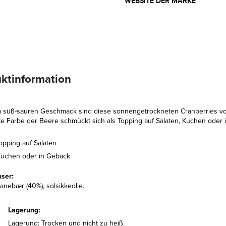
WEBSITE DER MARKE
ktinformation
m süß-sauren Geschmack sind diese sonnengetrockneten Cranberries von 
te Farbe der Beere schmückt sich als Topping auf Salaten, Kuchen oder 
opping auf Salaten
Kuchen oder in Gebäck
nser:
ranebær (40%), solsikkeolie.
Lagerung:
Lagerung: Trocken und nicht zu heiß.