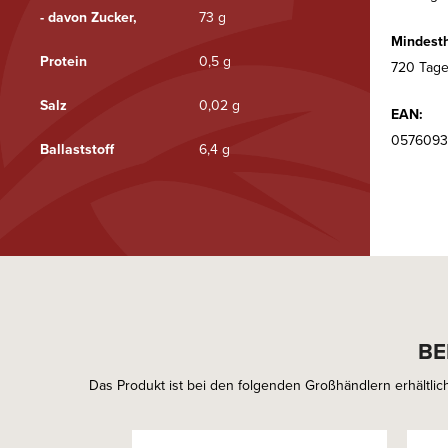
- davon Zucker,
73 g
Mindesth
Protein
0,5 g
720 Tage
Salz
0,02 g
EAN:
0576093
Ballaststoff
6,4 g
BE
Das Produkt ist bei den folgenden Großhändlern erhältlich