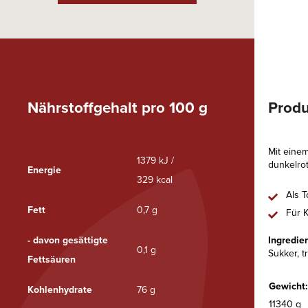
Nährstoffgehalt pro 100 g
Produ
Mit eine
1379 kJ /
dunkelro
Energie
329 kcal
Als T
Fett
0,7 g
Für 
- davon gesättigte
Ingredie
0,1 g
Sukker, t
Fettsäuren
Gewicht:
Kohlenhydrate
76 g
11340 g