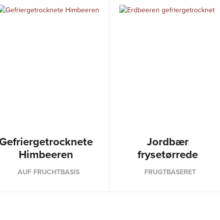
Gefriergetrocknete
Jordbær
Himbeeren
frysetørrede
AUF FRUCHTBASIS
FRUGTBASERET