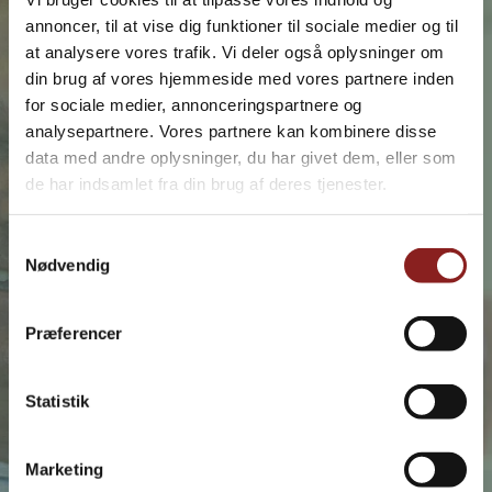
SIEHE UNSERE KONTAKTDATEN
annoncer, til at vise dig funktioner til sociale medier og til
at analysere vores trafik. Vi deler også oplysninger om
din brug af vores hjemmeside med vores partnere inden
for sociale medier, annonceringspartnere og
analysepartnere. Vores partnere kan kombinere disse
Zum Kontaktformular
data med andre oplysninger, du har givet dem, eller som
de har indsamlet fra din brug af deres tjenester.
Samtykkevalg
Ihr vollständiger Name *
Nødvendig
Præferencer
Ihre Mail-Address: *
Statistik
Telefonnummer *
Marketing