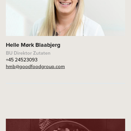
Helle Mørk Blaabjerg
BU Direktor Zutaten
+45 24523093
hmb@goodfoodgroup.com