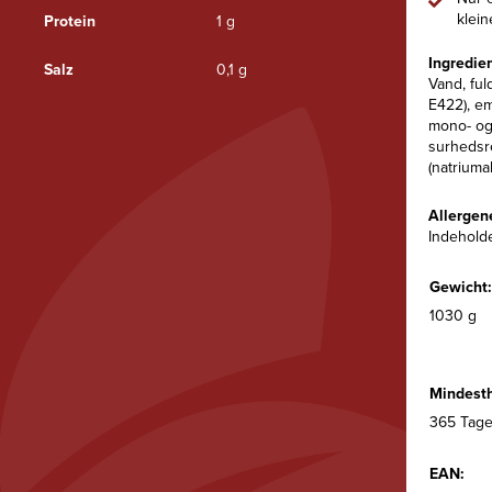
klei
Protein
1 g
Ingredie
Salz
0,1 g
Vand, ful
E422), em
mono- og 
surhedsre
(natriuma
Allergen
Indeholde
Gewicht:
1030 g
Mindesth
365 Tage
EAN: