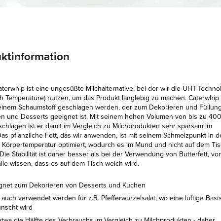
ktinformation
terwhip ist eine ungesüßte Milchalternative, bei der wir die UHT-Techno
gh Temperature) nutzen, um das Produkt langlebig zu machen. Caterwhip
einem Schaumstoff geschlagen werden, der zum Dekorieren und Füllun
en und Desserts geeignet ist. Mit seinem hohen Volumen von bis zu 40
chlagen ist er damit im Vergleich zu Milchprodukten sehr sparsam im
Das pflanzliche Fett, das wir anwenden, ist mit seinem Schmelzpunkt in d
 Körpertemperatur optimiert, wodurch es im Mund und nicht auf dem Ti
 Die Stabilität ist daher besser als bei der Verwendung von Butterfett, vo
lle wissen, dass es auf dem Tisch weich wird.
gnet zum Dekorieren von Desserts und Kuchen
auch verwendet werden für z.B. Pfefferwurzelsalat, wo eine luftige Basi
nscht wird
etwa die Hälfte des Verbrauchs im Vergleich zu Milchprodukten - daher