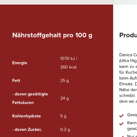
Nährstoffgehalt pro 100 g
Produ
Danica Ca
1070 kJ /
(Ultra Hi
Energie
kann zu 
260 kcal
für Kuch
beim Aufs
Fett
25 g
Einsatz. 
Nähe der
- davon gesättigte
schmilzt.
24 g
dem wir a
Fettsäuren
Geei
Kohlenhydrate
5 g
Kann 
gewü
- davon Zucker,
0,2 g
Nur 