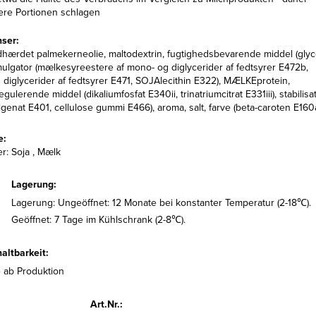
nere Portionen schlagen
nser:
dhærdet palmekerneolie, maltodextrin, fugtighedsbevarende middel (glyc
ulgator (mælkesyreestere af mono- og diglycerider af fedtsyrer E472b,
diglycerider af fedtsyrer E471, SOJAlecithin E322), MÆLKEprotein,
gulerende middel (dikaliumfosfat E340ii, trinatriumcitrat E331iii), stabilisa
lgenat E401, cellulose gummi E466), aroma, salt, farve (beta-caroten E160a
e:
r: Soja , Mælk
Lagerung:
Lagerung: Ungeöffnet: 12 Monate bei konstanter Temperatur (2-18℃).
Geöffnet: 7 Tage im Kühlschrank (2-8℃).
altbarkeit:
 ab Produktion
Art.Nr.: