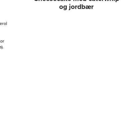
og jordbær
erol
tor
).