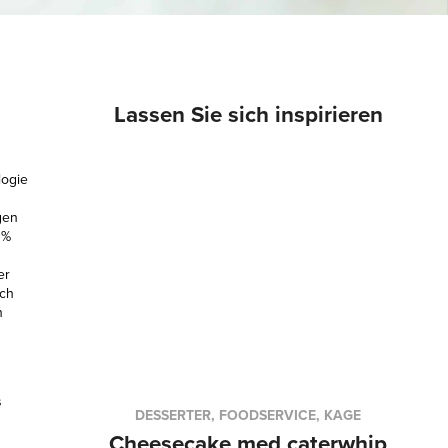
Lassen Sie sich inspirieren
logie
gen
0%
er
sch
n
s
DESSERTER, FOODSERVICE, KAGE
Cheesecake med caterwhip