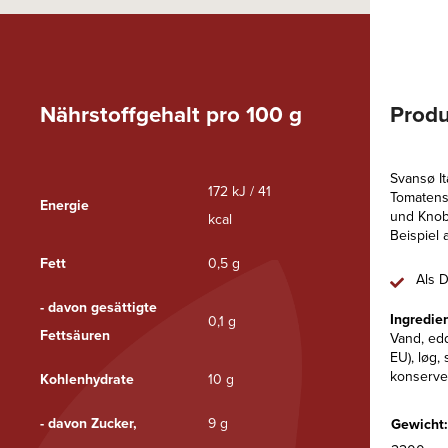
Nährstoffgehalt pro 100 g
Produ
Svansø It
172 kJ / 41
Tomatensa
Energie
und Knob
kcal
Beispiel 
Fett
0,5 g
Als D
- davon gesättigte
Ingredie
0,1 g
Fettsäuren
Vand, edd
EU), løg, 
konserver
Kohlenhydrate
10 g
- davon Zucker,
9 g
Gewicht: