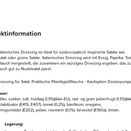
ktinformation
alienisches Dressing ist ideal für südeuropäisch inspirierte Salate wie
lat oder grüne Salate. Italienisches Dressing wird mit Essig, Paprika, To
lauch hergestellt, die zusammen ein würziges Dressing ergeben, das z
auch gut zu Nudelsalat passt.
ressing für Salat, Praktische Plastikgießflasche - Kaufoption Dosierpump
nser:
ike, sukker, salt, hvidløg (1,9%)(ikke-EU), rød- og grøn peberfrugt (1,5%)(ik
stabilisator (E415, E407), tomat (0,2%), basilikum, oregano,
ingsmiddel (E202), peber, rosmarin (0,1%), farvestof (E160a), timian.
Lagerung: