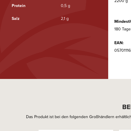
2200 g
Protein
0,5 g
Salz
2,1 g
Mindesth
180 Tage
EAN:
0570111
BE
Das Produkt ist bei den folgenden Großhändlern erhältlich