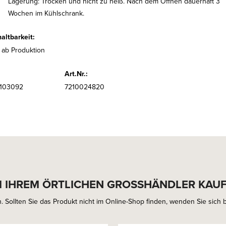
Lagerung: Trocken und nicht zu heiß. Nach dem Öffnen dauerhaft 3
Wochen im Kühlschrank.
altbarkeit:
 ab Produktion
Art.Nr.:
6103092
7210024820
I IHREM ÖRTLICHEN GROSSHÄNDLER KAU
. Sollten Sie das Produkt nicht im Online-Shop finden, wenden Sie sich bi