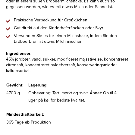
oder in einem süßen Erdbeermilchshake. Es kann auch so
gegessen werden, wie es mit etwas Milch oder Sahne ist.
Praktische Verpackung für Großküchen
Gut direkt auf den Kinderhaferflocken oder Skyr
Verwenden Sie es für einen Milchshake, indem Sie den
Erdbeerbrei mit etwas Milch mischen
Ingredienser:
45% jordbær, vand, sukker, modificeret majsstivelse, koncentreret
citronsaft, koncentreret hyldebærsaft, konserveringsmiddel:
kaliumsorbat.
Gewicht:
Lagerung:
4700 g
Opbevaring: Tørt, mørkt og svalt. Åbnet: Op til 4
uger på køl for bedste kvalitet.
Mindesthaltbarkeit:
365 Tage ab Produktion