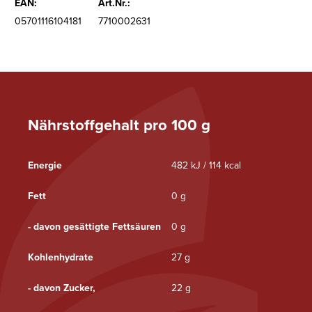
EAN:
Art.Nr.:
05701116104181
7710002631
Nährstoffgehalt pro 100 g
Energie
482 kJ / 114 kcal
Fett
0 g
- davon gesättigte Fettsäuren
0 g
Kohlenhydrate
27 g
- davon Zucker,
22 g