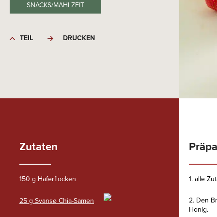
SNACKS/MAHLZEIT
TEIL
DRUCKEN
Zutaten
Präpa
150 g Haferflocken
1. alle Z
2. Den B
25 g Svansø Chia-Samen
Honig.