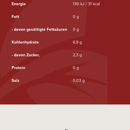
Energie
130 kJ / 31 kcal
Fett
0 g
- davon gesättigte Fettsäuren
0 g
Kohlenhydrate
6,9 g
- davon Zucker,
2,3 g
Protein
0 g
Salz
0,03 g