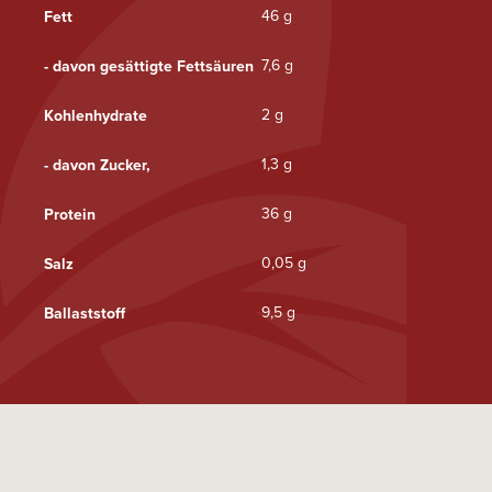
46 g
Fett
7,6 g
- davon gesättigte Fettsäuren
2 g
Kohlenhydrate
1,3 g
- davon Zucker,
36 g
Protein
0,05 g
Salz
9,5 g
Ballaststoff