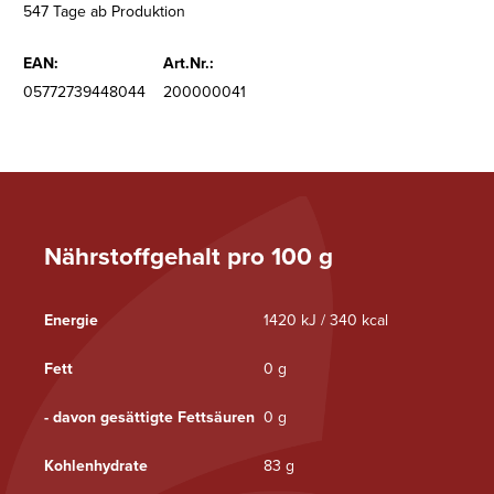
547 Tage ab Produktion
EAN:
Art.Nr.:
05772739448044
200000041
Nährstoffgehalt pro 100 g
Energie
1420 kJ / 340 kcal
Fett
0 g
- davon gesättigte Fettsäuren
0 g
Kohlenhydrate
83 g