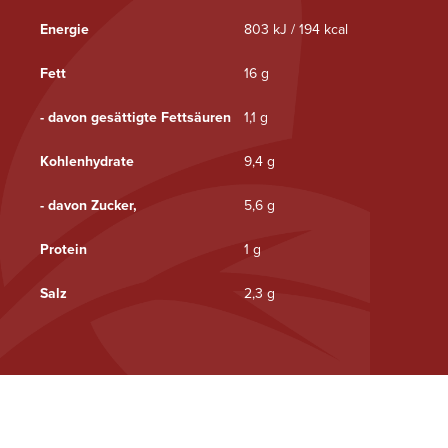
Energie
803 kJ / 194 kcal
Fett
16 g
- davon gesättigte Fettsäuren
1,1 g
Kohlenhydrate
9,4 g
- davon Zucker,
5,6 g
Protein
1 g
Salz
2,3 g