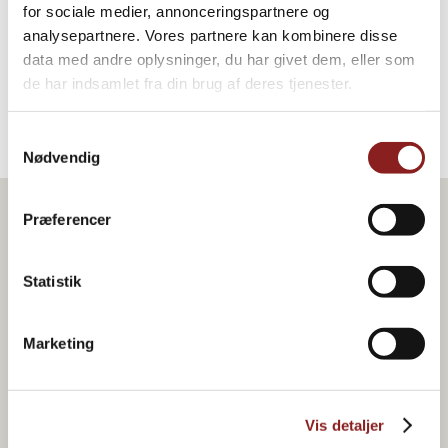
DRESSING, SAUCER & SUPPER
for sociale medier, annonceringspartnere og
analysepartnere. Vores partnere kan kombinere disse
data med andre oplysninger, du har givet dem, eller som
de har indsamlet fra din brug af deres tjenester.
Samtykkevalg
Nødvendig
Præferencer
Statistik
Marketing
Vis detaljer