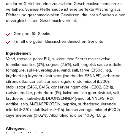
um Ihren Gerichten eine zusätzliche Geschmacksdimension zu
verleihen. Svansø Pfeffersauce ist eine perfekte Mischung aus
Pfeffer und geschmackvollen Gewürzen, die Ihren Speisen einen
unvergleichlichen Geschmack verleiht.
Geeignet für Steaks
Für all die guten klassischen dänischen Gerichte
Ingredienser:
Vand, rapsolie (raps: EU), sukker, modificeret majsstivelse,
tomatkoncentrat (3%), cognac (2,5%), salt, engelsk sauce (eddike,
tomatpuré, sukker, æblepuré, vand, salt, farve (E150c), løg,
krydderi og krydderiekstrakter (indeholder SENNEP), peberrod,
citronsaftkoncentrat, surhedsregulerende middel (E330),
stabilisator (E466, E415), konserveringsmiddel (E202, E211)),
rødvinseddike, peberkorn (1%), kalvebouillon (gærekstrakt, salt,
krydderier, kalvekød), DIJONSENNEP (vand, SENNEPSFRØ,
eddike, salt), MÆLKEPROTEIN, paprika, surhedsregulerende
middel (E270), stabilisator (E415), konserverings- middel (E202),
cayennepeber (0,02%). Alkoholindhold per 100g: 1,0 g.
Allergene: