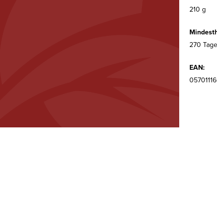
210 g
Mindesth
270 Tage
EAN:
0570111