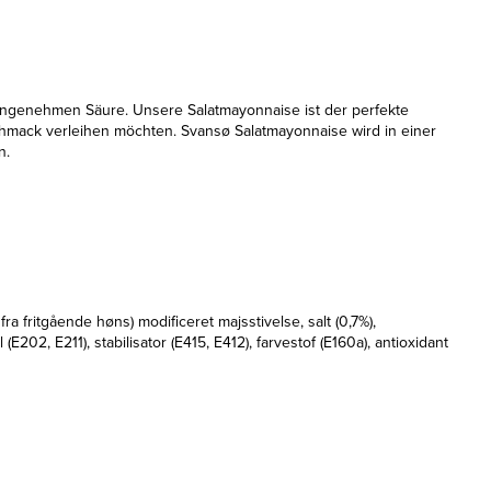
angenehmen Säure. Unsere Salatmayonnaise ist der perfekte
schmack verleihen möchten. Svansø Salatmayonnaise wird in einer
n.
fritgående høns) modificeret majsstivelse, salt (0,7%),
, E211), stabilisator (E415, E412), farvestof (E160a), antioxidant