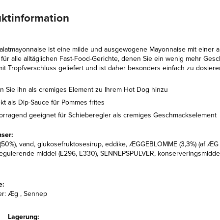
ktinformation
alatmayonnaise ist eine milde und ausgewogene Mayonnaise mit einer 
 für alle alltäglichen Fast-Food-Gerichte, denen Sie ein wenig mehr Ge
it Tropfverschluss geliefert und ist daher besonders einfach zu dosiere
n Sie ihn als cremiges Element zu Ihrem Hot Dog hinzu
kt als Dip-Sauce für Pommes frites
orragend geeignet für Schieberegler als cremiges Geschmackselement
nser:
(50%), vand, glukosefruktosesirup, eddike, ÆGGEBLOMME (3,3%) (af ÆG fra 
gulerende middel (E296, E330), SENNEPSPULVER, konserveringsmiddel (E202
e:
er: Æg , Sennep
Lagerung: