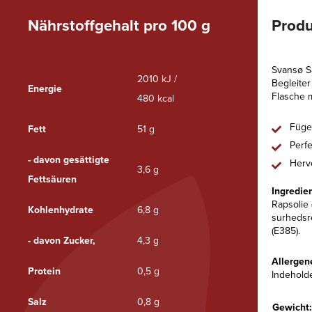
Nährstoffgehalt pro 100 g
Produ
Svansø S
2010 kJ /
Begleiter
Energie
Flasche m
480 kcal
Füge
Fett
51 g
Perfe
- davon gesättigte
Herv
3,6 g
Fettsäuren
Ingredie
Rapsolie 
Kohlenhydrate
6,8 g
surhedsre
(E385).
- davon Zucker,
4,3 g
Allergen
Protein
0,5 g
Indehold
Salz
0,8 g
Gewicht: