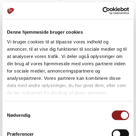
als 60% des Umsatzes ausmacht. Der Gesamtumsatz
der Good Food Group wird im Jahr 2021
voraussichtlich rund 1.400 Mio. DKK betragen.
Denne hjemmeside bruger cookies
Die Good Food Group ist seit 2019 im Besitz von Maj
Invest Equity.
Vi bruger cookies til at tilpasse vores indhold og
annoncer, til at vise dig funktioner til sociale medier og til
at analysere vores trafik. Vi deler også oplysninger om
din brug af vores hjemmeside med vores partnere inden
for sociale medier, annonceringspartnere og
Weitere Neuigkeiten
analysepartnere. Vores partnere kan kombinere disse
data med andre oplysninger, du har givet dem, eller som
de har indsamlet fra din brug af deres tjenester.
Samtykkevalg
Nødvendig
Præferencer