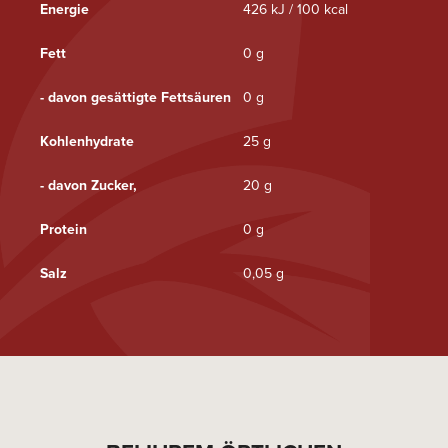
Energie
426 kJ / 100 kcal
Fett
0 g
- davon gesättigte Fettsäuren
0 g
Kohlenhydrate
25 g
- davon Zucker,
20 g
Protein
0 g
Salz
0,05 g