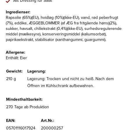
Als Dressing für Salat
Ingredienser:
Rapsolie (65%)(EU), hvidløg (10%)(ikke-EU), vand, rød peberfrugt
(7%), eddike, ÆGGEBLOMMER (af ÆG fra fritgående høns)(2%),
sukker, havsalt, chiliekstrakt (0,4%)(ikke-EU), surhedsregulerende
middel (mælkesyre), konserveringsmiddel (kaliumsorbat),
paprikaekstrakt, stabilisator (xanthangummi, guargummi).
Allergene:
Enthält: Eier
Gewicht:
Lagerung:
210 g
Lagerung: Trocken und nicht zu heiß. Nach dem
Öffnen im Kühlschrank aufbewahren.
Mindesthaltbarkeit:
270 Tage ab Produktion
EAN:
Art.Nr.:
05701116017924
200000257