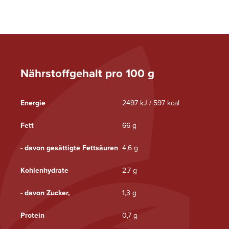
Nährstoffgehalt pro 100 g
Energie
2497 kJ / 597 kcal
Fett
66 g
- davon gesättigte Fettsäuren
4,6 g
Kohlenhydrate
2,7 g
- davon Zucker,
1,3 g
Protein
0,7 g