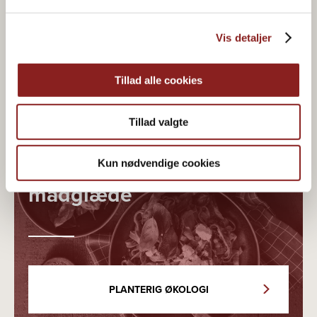
Vis detaljer
Tillad alle cookies
Tillad valgte
Økologisk & plantebaseret
Kun nødvendige cookies
madglæde
PLANTERIG ØKOLOGI