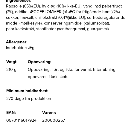
Ingredienser:
Rapsolie (65%)(EU), hvidløg (10%)(ikke-EU), vand, rød peberfrugt
(7%), eddike, ÆGGEBLOMMER (af ÆG fra fritgående høns)(2%),
sukker, havsalt, chiliekstrakt (0,4%)(ikke-EU), surhedsregulerende
middel (mælkesyre), konserveringsmiddel (kaliumsorbat),
paprikaekstrakt, stabilisator (xanthangummi, guargummi).
Allergener:
Indeholder: Æg
Vægt:
Opbevaring:
210 g
Opbevaring: Tørt og ikke for varmt. Efter åbning
opbevares i køleskab.
Minimum holdbarhed:
270 dage fra produktion
EAN:
Varenr:
05701116017924
200000257