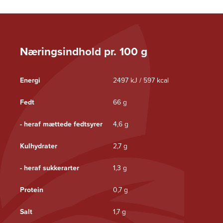
Næringsindhold pr. 100 g
Energi
2497 kJ / 597 kcal
Fedt
66 g
- heraf mættede fedtsyrer
4,6 g
Kulhydrater
2,7 g
- heraf sukkerarter
1,3 g
Protein
0,7 g
Salt
1,7 g