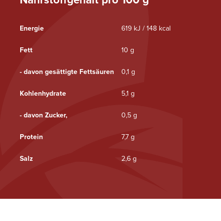
Energie
619 kJ / 148 kcal
Fett
10 g
- davon gesättigte Fettsäuren
0,1 g
Kohlenhydrate
5,1 g
- davon Zucker,
0,5 g
Protein
7,7 g
Salz
2,6 g