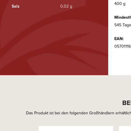
400 g
Salz
0,02 g
Mindesth
545 Tage
EAN:
05701116
BE
Das Produkt ist bei den folgenden Großhändlern erhältlich