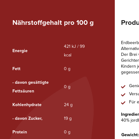
Nährstoffgehalt pro 100 g
Produ
Erdbeerb
421 kJ / 99
Alternat
Energie
Der Brei 
kcal
Gerichte
Kindern j
Fett
0 g
gegessen
- davon gesättigte
Genie
0 g
Fettsäuren
Vers
Für 
Kohlenhydrate
24 g
Ingredie
- davon Zucker,
19 g
40% jordb
Protein
0 g
Gewicht: