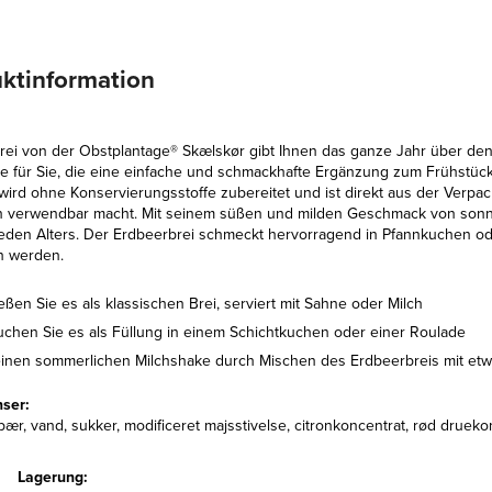
ktinformation
rei von der Obstplantage® Skælskør gibt Ihnen das ganze Jahr über de
ive für Sie, die eine einfache und schmackhafte Ergänzung zum Frühst
wird ohne Konservierungsstoffe zubereitet und ist direkt aus der Verpac
n verwendbar macht. Mit seinem süßen und milden Geschmack von sonneng
eden Alters. Der Erdbeerbrei schmeckt hervorragend in Pfannkuchen ode
 werden.
ßen Sie es als klassischen Brei, serviert mit Sahne oder Milch
uchen Sie es als Füllung in einem Schichtkuchen oder einer Roulade
einen sommerlichen Milchshake durch Mischen des Erdbeerbreis mit etw
nser:
ær, vand, sukker, modificeret majsstivelse, citronkoncentrat, rød drueko
Lagerung: