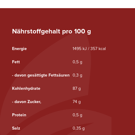
Nährstoffgehalt pro 100 g
Energie
1495 kJ / 357 kcal
Fett
0,5 g
- davon gesättigte Fettsäuren
0,3 g
Kohlenhydrate
87 g
- davon Zucker,
74 g
Protein
0,5 g
Salz
0,35 g