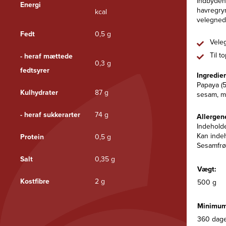
indbydend
Energi
havregry
kcal
velegnede
Fedt
0,5 g
Veleg
Til t
- heraf mættede
0,3 g
fedtsyrer
Ingredie
Papaya (5
Kulhydrater
87 g
sesam, ma
- heraf sukkerarter
74 g
Allergen
Indeholde
Kan indeh
Protein
0,5 g
Sesamfrø
Salt
0,35 g
Vægt:
Kostfibre
2 g
500 g
Minimum
360 dage