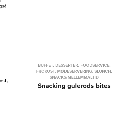
l
også
BUFFET, DESSERTER, FOODSERVICE,
FROKOST, MØDESERVERING, SLUNCH,
SNACKS/MELLEMMÅLTID
nød ,
Snacking gulerods bites