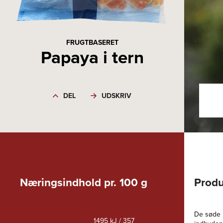
FRUGTBASERET
Papaya i tern
DEL
UDSKRIV
Næringsindhold pr. 100 g
Produ
De søde 
1495 kJ / 357