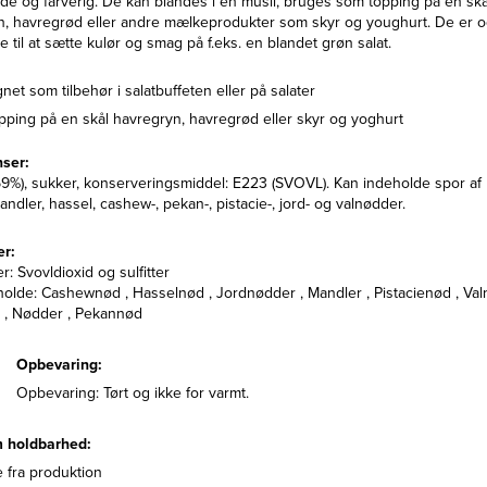
e og farverig. De kan blandes i en müsli, bruges som topping på en skå
n, havregrød eller andre mælkeprodukter som skyr og youghurt. De er 
 til at sætte kulør og smag på f.eks. en blandet grøn salat.
net som tilbehør i salatbuffeten eller på salater
opping på en skål havregryn, havregrød eller skyr og yoghurt
nser:
9%), sukker, konserveringsmiddel: E223 (SVOVL). Kan indeholde spor af
ndler, hassel, cashew-, pekan-, pistacie-, jord- og valnødder.
er:
r: Svovldioxid og sulfitter
olde: Cashewnød , Hasselnød , Jordnødder , Mandler , Pistacienød , Val
 , Nødder , Pekannød
Opbevaring:
Opbevaring: Tørt og ikke for varmt.
 holdbarhed:
 fra produktion