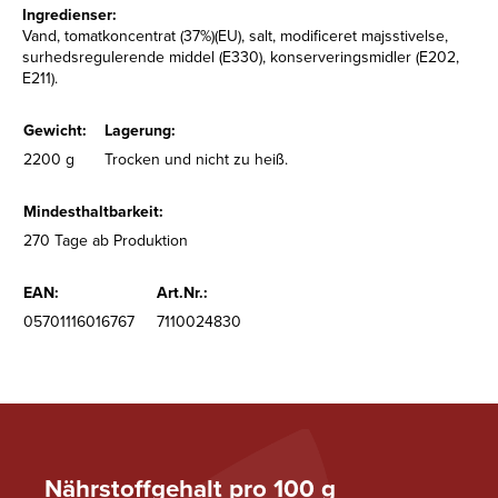
Ingredienser:
Vand, tomatkoncentrat (37%)(EU), salt, modificeret majsstivelse,
surhedsregulerende middel (E330), konserveringsmidler (E202,
E211).
Gewicht:
Lagerung:
2200 g
Trocken und nicht zu heiß.
Mindesthaltbarkeit:
270 Tage ab Produktion
EAN:
Art.Nr.:
05701116016767
7110024830
Nährstoffgehalt pro 100 g