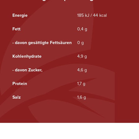
Energie
185 kJ / 44 kcal
Fett
0,4 g
- davon gesättigte Fettsäuren
0 g
Kohlenhydrate
4,9 g
- davon Zucker,
4,6 g
Protein
1,7 g
Salz
1,6 g