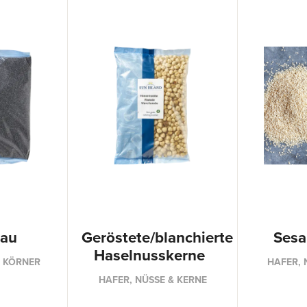
lau
Geröstete/blanchierte
Ses
Haselnusskerne
& KÖRNER
HAFER, 
HAFER, NÜSSE & KERNE