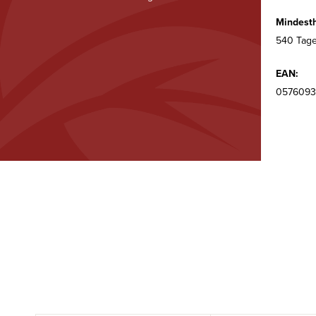
Mindesth
540 Tage
EAN:
057609