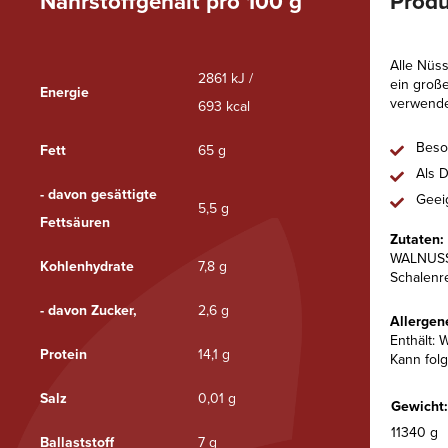
Nährstoffgehalt pro 100 g
Produ
Alle Nüs
2861 kJ /
ein große
Energie
verwende
693 kcal
Beso
Fett
65 g
Als 
- davon gesättigte
Geei
5,5 g
Fettsäuren
Zutaten:
WALNUSSK
Kohlenhydrate
7,8 g
Schalenre
- davon Zucker,
2,6 g
Allergen
Enthält: 
Protein
14,1 g
Kann fol
Salz
0,01 g
Gewicht:
11340 g
Ballaststoff
7 g