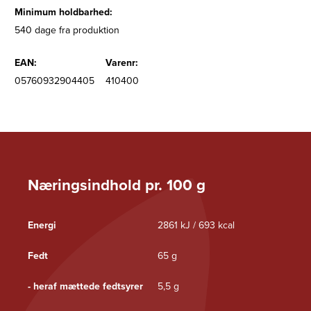
Minimum holdbarhed:
540 dage fra produktion
EAN:
Varenr:
05760932904405
410400
Næringsindhold pr. 100 g
Energi
2861 kJ / 693 kcal
Fedt
65 g
- heraf mættede fedtsyrer
5,5 g