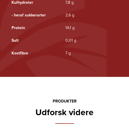
Kulhydrater
7,8 g
- heraf sukkerarter
2,6 g
Protein
14,1 g
Salt
0,01 g
Kostfibre
7 g
PRODUKTER
Udforsk videre