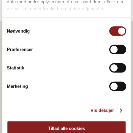
data med andre oplysninger, du har givet dem, eller som
de har indsamlet fra din brug af deres tjenester.
Samtykkevalg
Nødvendig
Præferencer
Statistik
Marketing
Vis detaljer
Økologisk & plantebaseret
Tillad alle cookies