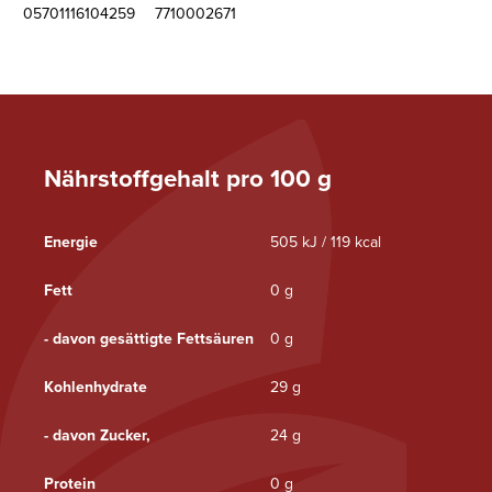
05701116104259
7710002671
Nährstoffgehalt pro 100 g
Energie
505 kJ / 119 kcal
Fett
0 g
- davon gesättigte Fettsäuren
0 g
Kohlenhydrate
29 g
- davon Zucker,
24 g
Protein
0 g