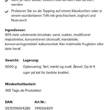
werden
Probieren Sie es als Topping auf einem Käsekuchen oder in
einem wunderbaren Trifli mit griechischem Joghurt und
Nutcranch
Ingredienser:
40% hele udstenede kirsebær, vand, sukker, modificeret
majsstivelse, koncentreret citronsaft, mandelolie,
konserveringsmiddel: kaliumsorbat. Kan indeholde frugtsten eller
dele heraf.
Gewicht:
Lagerung:
5000 g
Opbevaring: Tørt, mørkt og svalt. Åbnet: Op til 4
uger på køl for bedste kvalitet.
Mindesthaltbarkeit:
365 Tage ab Produktion
EAN:
Art.Nr.:
05701116104280
7410004011