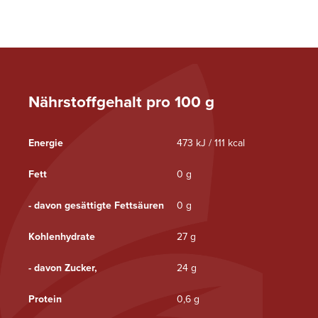
Nährstoffgehalt pro 100 g
Energie
473 kJ / 111 kcal
Fett
0 g
- davon gesättigte Fettsäuren
0 g
Kohlenhydrate
27 g
- davon Zucker,
24 g
Protein
0,6 g