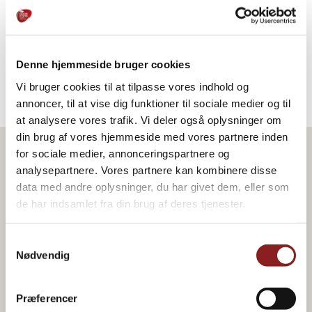
5. Mit Salz und Pfeffer bestreuen.
6. Die Karotten backen, bis sie zart sind und sich die Orangen-
Honig-Marinade in einen Sirup verwandelt hat, etwa 60 Minuten.
Wenden Sie die Karotten während dieser Zeit.
Denne hjemmeside bruger cookies
Vi bruger cookies til at tilpasse vores indhold og
annoncer, til at vise dig funktioner til sociale medier og til
at analysere vores trafik. Vi deler også oplysninger om
din brug af vores hjemmeside med vores partnere inden
for sociale medier, annonceringspartnere og
analysepartnere. Vores partnere kan kombinere disse
Produkt im Rezept
data med andre oplysninger, du har givet dem, eller som
de har indsamlet fra din brug af deres tjenester.
Samtykkevalg
Nødvendig
Præferencer