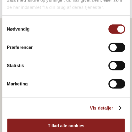
de har indsamlet fra din brug af deres tjenester.
Samtykkevalg
Nødvendig
Præferencer
Statistik
Marketing
Vis detaljer
Organic & plant-based
Tillad alle cookies