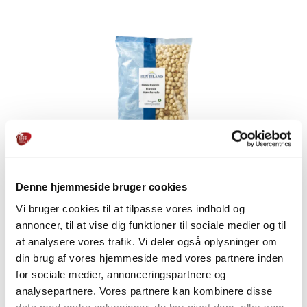
Denne hjemmeside bruger cookies
Hasselnøddekerner rist/blanch
Vi bruger cookies til at tilpasse vores indhold og
annoncer, til at vise dig funktioner til sociale medier og til
HAVRE, NØDDER & KERNER
at analysere vores trafik. Vi deler også oplysninger om
din brug af vores hjemmeside med vores partnere inden
for sociale medier, annonceringspartnere og
analysepartnere. Vores partnere kan kombinere disse
data med andre oplysninger, du har givet dem, eller som