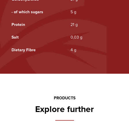
- of which sugars
5 g
Protein
21 g
Salt
0,03 g
Dietary Fibre
4 g
PRODUCTS
Explore further