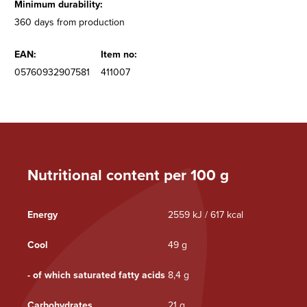
Minimum durability:
360 days from production
EAN:
Item no:
05760932907581
411007
Nutritional content per 100 g
Energy
2559 kJ / 617 kcal
Cool
49 g
- of which saturated fatty acids
8,4 g
Carbohydrates
21 g