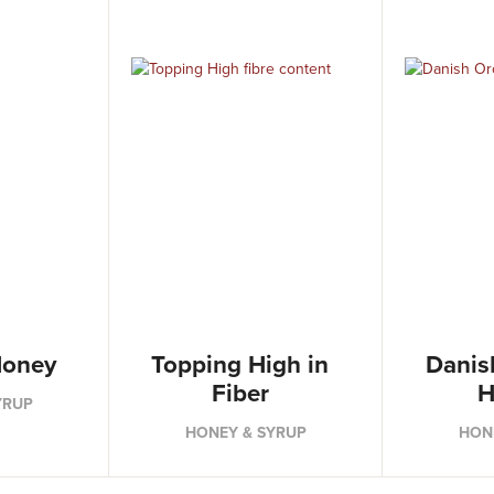
Honey
Topping High in
Danis
Fiber
H
YRUP
HONEY & SYRUP
HON