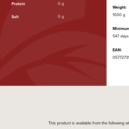
0 g
Protein
Weight:
1000 g
0 g
Salt
Minimum 
547 days
EAN:
0577273
This product is available from the following w