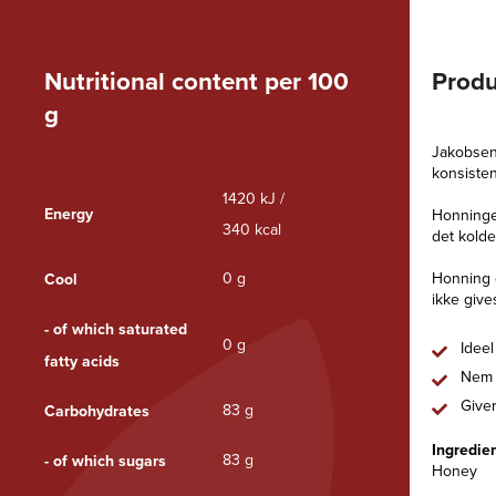
Nutritional content per 100
Produ
g
Jakobsen
konsisten
1420 kJ /
Energy
Honningen
340 kcal
det kolde
0 g
Honning e
Cool
ikke gives
- of which saturated
0 g
Ideel
fatty acids
Nem 
Give
83 g
Carbohydrates
Ingredien
83 g
- of which sugars
Honey