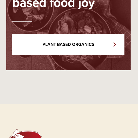
based food joy
PLANT-BASED ORGANICS