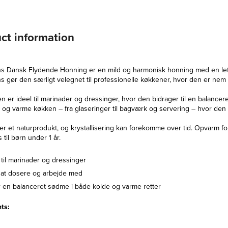
ct information
s Dansk Flydende Honning er en mild og harmonisk honning med en let f
s gør den særligt velegnet til professionelle køkkener, hvor den er nem
 er ideel til marinader og dressinger, hvor den bidrager til en balance
 og varme køkken – fra glaseringer til bagværk og servering – hvor den t
r et naturprodukt, og krystallisering kan forekomme over tid. Opvarm fo
 til børn under 1 år.
 til marinader og dressinger
at dosere og arbejde med
r en balanceret sødme i både kolde og varme retter
ts: