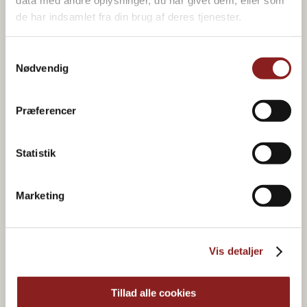
data med andre oplysninger, du har givet dem, eller som
de har indsamlet fra din brug af deres tjenester.
Samtykkevalg
Nødvendig
Præferencer
Making life taste good
Statistik
Marketing
ABOUT GOOD FOOD GROUP
Vis detaljer
Tillad alle cookies