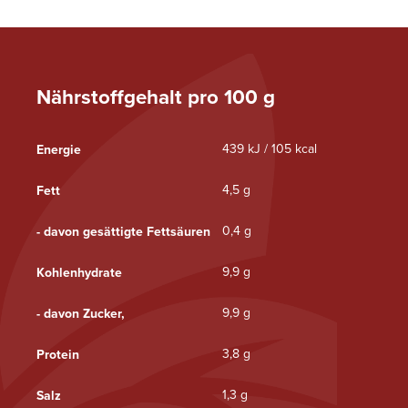
Nährstoffgehalt pro 100 g
439 kJ / 105 kcal
Energie
4,5 g
Fett
0,4 g
- davon gesättigte Fettsäuren
9,9 g
Kohlenhydrate
9,9 g
- davon Zucker,
3,8 g
Protein
1,3 g
Salz