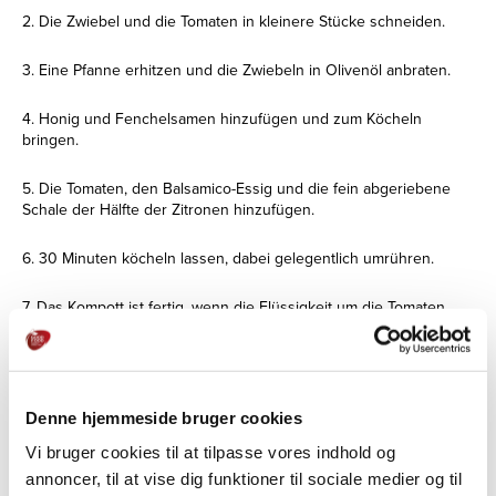
2. Die Zwiebel und die Tomaten in kleinere Stücke schneiden.
3. Eine Pfanne erhitzen und die Zwiebeln in Olivenöl anbraten.
4. Honig und Fenchelsamen hinzufügen und zum Köcheln
bringen.
5. Die Tomaten, den Balsamico-Essig und die fein abgeriebene
Schale der Hälfte der Zitronen hinzufügen.
6. 30 Minuten köcheln lassen, dabei gelegentlich umrühren.
7. Das Kompott ist fertig, wenn die Flüssigkeit um die Tomaten
herum zu stocken beginnt. Lassen Sie es abkühlen.
8. den Lachs in eine geeignete Gastroschale legen und mit Salz
bestreuen.
Denne hjemmeside bruger cookies
9. Die Zitronenscheiben auf den Lachs legen und das Olivenöl
Vi bruger cookies til at tilpasse vores indhold og
und den Weißwein dazugeben.
annoncer, til at vise dig funktioner til sociale medier og til