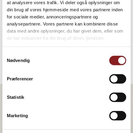
at analysere vores trafik. Vi deler også oplysninger om
10. Mit Alufolie oder Deckel abdecken und backen, bis der Lachs
din brug af vores hjemmeside med vores partnere inden
gar ist. Ungefähr 12-15 Minuten für Lachsfilets.
for sociale medier, annonceringspartnere og
11. Den Spargel zubereiten und in Olivenöl und Salz schwenken.
analysepartnere. Vores partnere kan kombinere disse
data med andre oplysninger, du har givet dem, eller som
12. In einer Pfanne oder auf dem Grill bei starker Hitze 3 Minuten
de har indsamlet fra din brug af deres tjenester.
braten.
Samtykkevalg
13. den Lachs mit Spargel und Tomatenkompott servieren.
Nødvendig
Præferencer
Statistik
Produkt im Rezept
Marketing