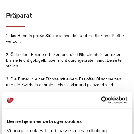
Präparat
1. das Huhn in große Stücke schneiden und mit Salz und Pfeffer
würzen.
2. Öl in einer Pfanne erhitzen und die Hähnchenteile anbraten,
bis sie leicht goldgelb, aber nicht durchgebraten sind. Beiseite
stellen.
3. Die Butter in einer Pfanne mit einem Esslöffel Öl schmelzen
und die Zwiebeln anbraten, bis sie klar und glänzend sind.
4. Knoblauch, Ingwer und Gewürze nach Wahl hinzufügen und
einige Minuten köcheln lassen, ohne zu färben.
5. Das Tomatenmark hinzufügen und eine Minute kochen lassen.
Denne hjemmeside bruger cookies
6. Dann die gehackten Tomaten, Danica
Vi bruger cookies til at tilpasse vores indhold og