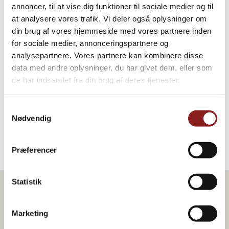
30% und Zucker.
annoncer, til at vise dig funktioner til sociale medier og til
at analysere vores trafik. Vi deler også oplysninger om
7. Die Sauce schnell erhitzen und pürieren, bis sie völlig glatt ist.
din brug af vores hjemmeside med vores partnere inden
for sociale medier, annonceringspartnere og
8. Die Sauce wieder in den Topf geben und 5 Minuten köcheln
analysepartnere. Vores partnere kan kombinere disse
lassen, dabei regelmäßig umrühren.
data med andre oplysninger, du har givet dem, eller som
9. Dann die Hähnchenteile zugeben und etwa 10 Minuten
de har indsamlet fra din brug af deres tjenester.
köcheln lassen, bis sie durchgebraten, aber noch saftig sind.
Samtykkevalg
10. Mit Salz und Pfeffer abschmecken und mit frisch gekochtem
Nødvendig
Reis und frisch gebackenem Naan-Brot servieren.
Præferencer
Statistik
Produkt im Rezept
Marketing